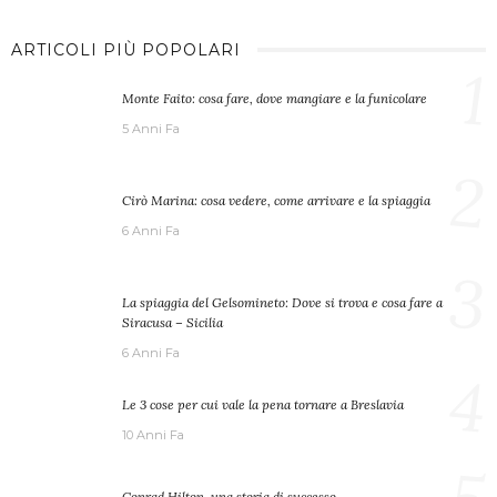
ARTICOLI PIÙ POPOLARI
1
Monte Faito: cosa fare, dove mangiare e la funicolare
5 Anni Fa
2
Cirò Marina: cosa vedere, come arrivare e la spiaggia
6 Anni Fa
3
La spiaggia del Gelsomineto: Dove si trova e cosa fare a
Siracusa – Sicilia
6 Anni Fa
4
Le 3 cose per cui vale la pena tornare a Breslavia
10 Anni Fa
Conrad Hilton, una storia di successo