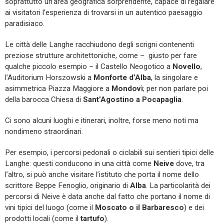
soprattutto un’area geografica sorprendente, capace di regalare
ai visitatori l’esperienza di trovarsi in un autentico paesaggio
paradisiaco.
Le città delle Langhe racchiudono degli scrigni contenenti
preziose strutture architettoniche, come – giusto per fare
qualche piccolo esempio – il Castello Neogotico a
Novello
,
l’Auditorium Horszowski a
Monforte d’Alba
, la singolare e
asimmetrica Piazza Maggiore a
Mondovì
; per non parlare poi
della barocca Chiesa di
Sant’Agostino a Pocapaglia
.
Ci sono alcuni luoghi e itinerari, inoltre, forse meno noti ma
nondimeno straordinari.
Per esempio, i percorsi pedonali o ciclabili sui sentieri tipici delle
Langhe: questi conducono in una città come
Neive
dove, tra
l’altro, si può anche visitare l’istituto che porta il nome dello
scrittore Beppe Fenoglio, originario di
Alba
. La particolarità dei
percorsi di Neive è data anche dal fatto che portano il nome di
vini tipici del luogo (come il
Moscato o il Barbaresco
) e dei
prodotti locali (come il
tartufo
).