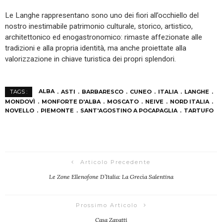
Le Langhe rappresentano sono uno dei fiori all’occhiello del
nostro inestimabile patrimonio culturale, storico, artistico,
architettonico ed enogastronomico: rimaste affezionate alle
tradizioni e alla propria identità, ma anche proiettate alla
valorizzazione in chiave turistica dei propri splendori.
ALBA
ASTI
BARBARESCO
CUNEO
ITALIA
LANGHE
TAGS :
MONDOVÌ
MONFORTE D'ALBA
MOSCATO
NEIVE
NORD ITALIA
NOVELLO
PIEMONTE
SANT'AGOSTINO A POCAPAGLIA
TARTUFO
Articolo Precedente
Le Zone Ellenofone D’Italia: La Grecìa Salentina
Prossimo Articolo
Casa Zavatti