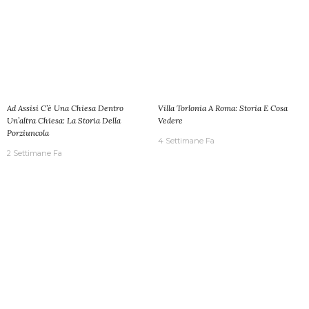
Ad Assisi C’è Una Chiesa Dentro
Villa Torlonia A Roma: Storia E Cosa
Un’altra Chiesa: La Storia Della
Vedere
Porziuncola
4 Settimane Fa
2 Settimane Fa