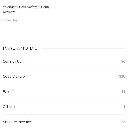
Volendam: Cosa Vedere E Come
Arrivare
2 Mesi Fa
PARLIAMO DI…
Consigli Utili
96
Cosa Visitare
330
Eventi
11
Offerte
1
Strutture Ricettive
22