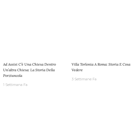
Ad Assisi C’è Una Chiesa Dentro
Villa Torlonia A Roma: Storia E Cosa
Un’altra Chiesa: La Storia Della
Vedere
Porziuncola
3 Settimane Fa
1 Settimana Fa