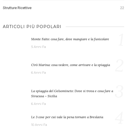
Strutture Ricettive
22
ARTICOLI PIÙ POPOLARI
1
Monte Faito: cosa fare, dove mangiare e la funicolare
5 Anni Fa
2
Cirò Marina: cosa vedere, come arrivare e la spiaggia
6 Anni Fa
3
La spiaggia del Gelsomineto: Dove si trova e cosa fare a
Siracusa – Sicilia
6 Anni Fa
4
Le 3 cose per cui vale la pena tornare a Breslavia
10 Anni Fa