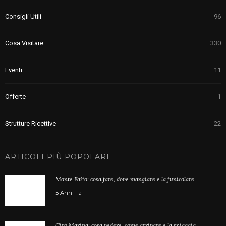
Consigli Utili
96
Cosa Visitare
330
Eventi
11
Offerte
1
Strutture Ricettive
22
ARTICOLI PIÙ POPOLARI
Monte Faito: cosa fare, dove mangiare e la funicolare
5 Anni Fa
Cirò Marina: cosa vedere, come arrivare e la spiaggia