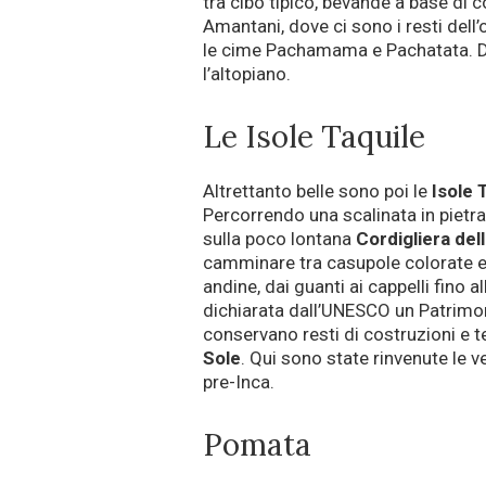
tra cibo tipico, bevande a base di c
Amantani, dove ci sono i resti del
le cime Pachamama e Pachatata. Da 
l’altopiano.
Le Isole Taquile
Altrettanto belle sono poi le
Isole 
Percorrendo una scalinata in pietr
sulla poco lontana
Cordigliera del
camminare tra casupole colorate e
andine, dai guanti ai cappelli fino a
dichiarata dall’UNESCO un Patrimon
conservano resti di costruzioni e 
Sole
. Qui sono state rinvenute le v
pre-Inca.
Pomata