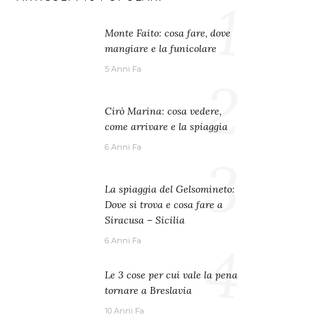
1
Monte Faito: cosa fare, dove
mangiare e la funicolare
5 Anni Fa
2
Cirò Marina: cosa vedere,
come arrivare e la spiaggia
6 Anni Fa
3
La spiaggia del Gelsomineto:
Dove si trova e cosa fare a
Siracusa – Sicilia
4
6 Anni Fa
Le 3 cose per cui vale la pena
tornare a Breslavia
10 Anni Fa