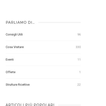
PARLIAMO DI…
Consigli Utili
96
Cosa Visitare
330
Eventi
11
Offerte
1
Strutture Ricettive
22
ARTICOLI PIÙ POPOLARI