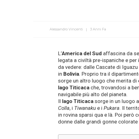
Alessandro Vincenti
3 Anni Fa
L’
America del Sud
affascina da se
legata a civiltà pre-ispaniche e per
da vedere: dalle Cascate di Iguazu 
in
Bolivia
. Proprio tra il dipartimen
sorge un altro luogo che merita di e
lago Titicaca
che, trovandosi a ben
navigabile più alto del pianeta.
Il
lago Titicaca
sorge in un luogo a
Colla
, i
Tiwanaku
e i
Pukara
. Il terr
in rovina sparsi qua e là. Poi però
donne dalle grandi gonne colorate 