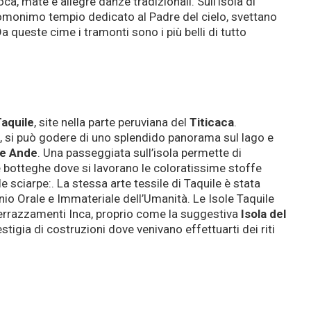
oca, mate e allegre danze tradizionali. Sull’isola di
l’omonimo tempio dedicato al Padre del cielo, svettano
queste cime i tramonti sono i più belli di tutto
Taquile
, site nella parte peruviana del
Titicaca
.
a, si può godere di uno splendido panorama sul lago e
le Ande
. Una passeggiata sull’isola permette di
 botteghe dove si lavorano le coloratissime stoffe
lle sciarpe:. La stessa arte tessile di Taquile è stata
io Orale e Immateriale dell’Umanità. Le Isole Taquile
terrazzamenti Inca, proprio come la suggestiva
Isola del
estigia di costruzioni dove venivano effettuarti dei riti