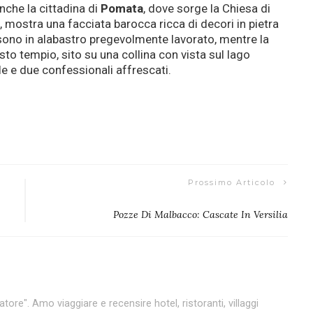
nche la cittadina di
Pomata
, dove sorge la Chiesa di
, mostra una facciata barocca ricca di decori in pietra
i sono in alabastro pregevolmente lavorato, mentre la
esto tempio, sito su una collina con vista sul lago
le e due confessionali affrescati.
Prossimo Articolo
Pozze Di Malbacco: Cascate In Versilia
tore". Amo viaggiare e recensire hotel, ristoranti, villaggi