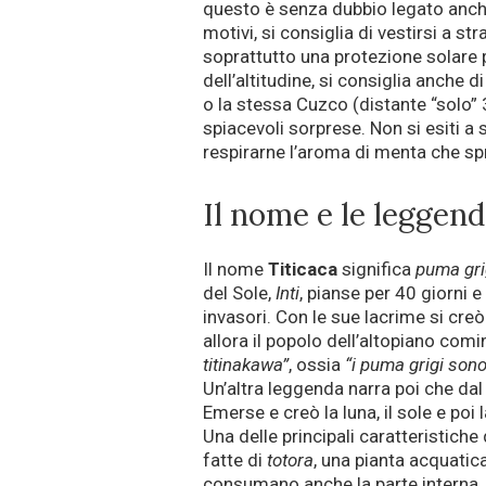
questo è senza dubbio legato anche a
motivi, si consiglia di vestirsi a str
soprattutto una protezione solare p
dell’altitudine, si consiglia anche 
o la stessa Cuzco (distante “solo” 
spiacevoli sorprese. Non si esiti a 
respirarne l’aroma di menta che spr
Il nome e le leggen
Il nome
Titicaca
significa
puma gri
del Sole,
Inti
, pianse per 40 giorni e
invasori. Con le sue lacrime si creò
allora il popolo dell’altopiano comi
titinakawa”
, ossia
“i puma grigi sono
Un’altra leggenda narra poi che dal
Emerse e creò la luna, il sole e poi l
Una delle principali caratteristiche 
fatte di
totora
, una pianta acquatic
consumano anche la parte interna. La