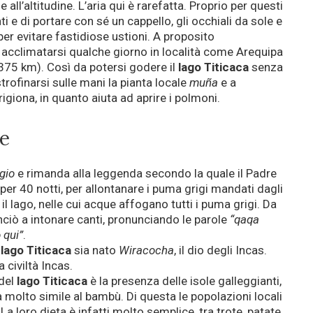
ll’altitudine. L’aria qui è rarefatta. Proprio per questi
ati e di portare con sé un cappello, gli occhiali da sole e
er evitare fastidiose ustioni. A proposito
di acclimatarsi qualche giorno in località come Arequipa
375 km). Così da potersi godere il
lago Titicaca
senza
strofinarsi sulle mani la pianta locale
muña
e a
igiona, in quanto aiuta ad aprire i polmoni.
de
gio
e rimanda alla leggenda secondo la quale il Padre
 per 40 notti, per allontanare i puma grigi mandati dagli
 il lago, nelle cui acque affogano tutti i puma grigi. Da
nciò a intonare canti, pronunciando le parole
“qaqa
 qui”
.
lago Titicaca
sia nato
Wiracocha
, il dio degli Incas.
a civiltà Incas.
del
lago Titicaca
è la presenza delle isole galleggianti,
a molto simile al bambù. Di questa le popolazioni locali
 loro dieta è infatti molto semplice, tra trote, patate,