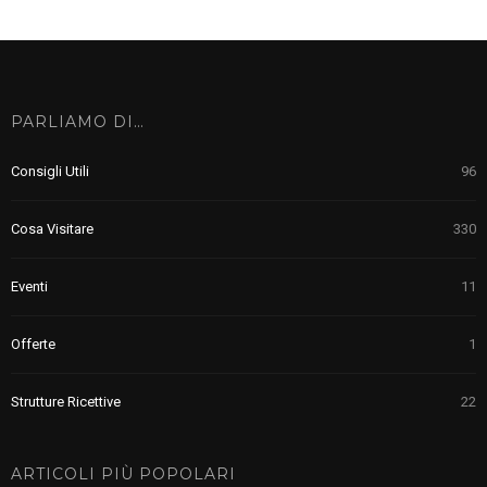
PARLIAMO DI…
Consigli Utili
96
Cosa Visitare
330
Eventi
11
Offerte
1
Strutture Ricettive
22
ARTICOLI PIÙ POPOLARI