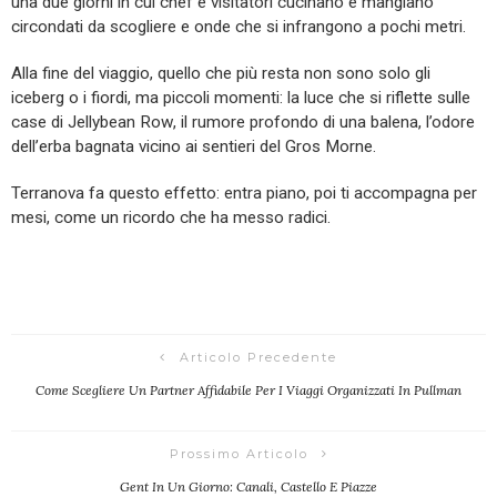
una due giorni in cui chef e visitatori cucinano e mangiano
circondati da scogliere e onde che si infrangono a pochi metri.
Alla fine del viaggio, quello che più resta non sono solo gli
iceberg o i fiordi, ma piccoli momenti: la luce che si riflette sulle
case di Jellybean Row, il rumore profondo di una balena, l’odore
dell’erba bagnata vicino ai sentieri del Gros Morne.
Terranova fa questo effetto: entra piano, poi ti accompagna per
mesi, come un ricordo che ha messo radici.
Articolo Precedente
Come Scegliere Un Partner Affidabile Per I Viaggi Organizzati In Pullman
Prossimo Articolo
Gent In Un Giorno: Canali, Castello E Piazze