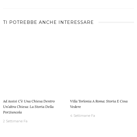
TI POTREBBE ANCHE INTERESSARE
Ad Assisi C’è Una Chiesa Dentro
Villa Torlonia A Roma: Storia E Cosa
Un’altra Chiesa: La Storia Della
Vedere
Porziuncola
4 Settimane Fa
2 Settimane Fa