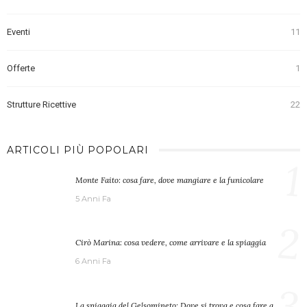
Eventi
11
Offerte
1
Strutture Ricettive
22
ARTICOLI PIÙ POPOLARI
1
Monte Faito: cosa fare, dove mangiare e la funicolare
5 Anni Fa
2
Cirò Marina: cosa vedere, come arrivare e la spiaggia
6 Anni Fa
3
La spiaggia del Gelsomineto: Dove si trova e cosa fare a