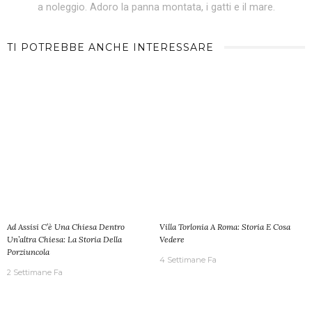
a noleggio. Adoro la panna montata, i gatti e il mare.
TI POTREBBE ANCHE INTERESSARE
Ad Assisi C’è Una Chiesa Dentro
Villa Torlonia A Roma: Storia E Cosa
Un’altra Chiesa: La Storia Della
Vedere
Porziuncola
4 Settimane Fa
2 Settimane Fa