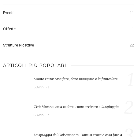
Eventi
11
Offerte
1
Strutture Ricettive
22
ARTICOLI PIÙ POPOLARI
1
Monte Faito: cosa fare, dove mangiare e la funicolare
5 Anni Fa
2
Cirò Marina: cosa vedere, come arrivare e la spiaggia
6 Anni Fa
3
La spiaggia del Gelsomineto: Dove si trova e cosa fare a