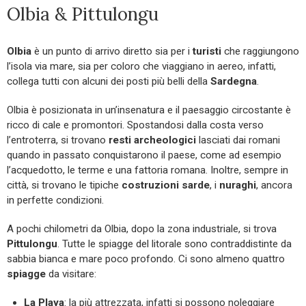
Olbia & Pittulongu
Olbia
è un punto di arrivo diretto sia per i
turisti
che raggiungono
l’isola via mare, sia per coloro che viaggiano in aereo, infatti,
collega tutti con alcuni dei posti più belli della
Sardegna
.
Olbia è posizionata in un’insenatura e il paesaggio circostante è
ricco di cale e promontori. Spostandosi dalla costa verso
l’entroterra, si trovano
resti archeologici
lasciati dai romani
quando in passato conquistarono il paese, come ad esempio
l’acquedotto, le terme e una fattoria romana. Inoltre, sempre in
città, si trovano le tipiche
costruzioni sarde
, i
nuraghi
, ancora
in perfette condizioni.
A pochi chilometri da Olbia, dopo la zona industriale, si trova
Pittulongu
. Tutte le spiagge del litorale sono contraddistinte da
sabbia bianca e mare poco profondo. Ci sono almeno quattro
spiagge
da visitare:
La Playa
: la più attrezzata, infatti si possono noleggiare