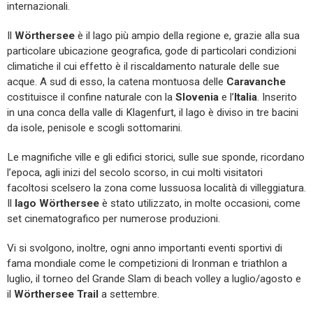
internazionali.
Il
Wörthersee
è il lago più ampio della regione e, grazie alla sua
particolare ubicazione geografica, gode di particolari condizioni
climatiche il cui effetto è il riscaldamento naturale delle sue
acque. A sud di esso, la catena montuosa delle
Caravanche
costituisce il confine naturale con la
Slovenia
e l’
Italia
. Inserito
in una conca della valle di Klagenfurt, il lago è diviso in tre bacini
da isole, penisole e scogli sottomarini.
Le magnifiche ville e gli edifici storici, sulle sue sponde, ricordano
l’epoca, agli inizi del secolo scorso, in cui molti visitatori
facoltosi scelsero la zona come lussuosa località di villeggiatura.
Il
lago Wörthersee
è stato utilizzato, in molte occasioni, come
set cinematografico per numerose produzioni.
Vi si svolgono, inoltre, ogni anno importanti eventi sportivi di
fama mondiale come le competizioni di Ironman e triathlon a
luglio, il torneo del Grande Slam di beach volley a luglio/agosto e
il
Wörthersee Trail
a settembre.