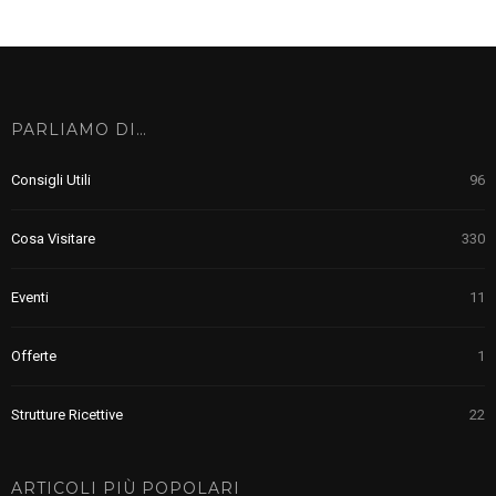
PARLIAMO DI…
Consigli Utili
96
Cosa Visitare
330
Eventi
11
Offerte
1
Strutture Ricettive
22
ARTICOLI PIÙ POPOLARI