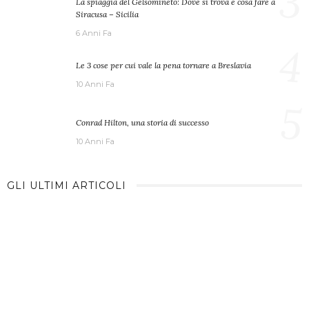
3
La spiaggia del Gelsomineto: Dove si trova e cosa fare a
Siracusa – Sicilia
6 Anni Fa
4
Le 3 cose per cui vale la pena tornare a Breslavia
10 Anni Fa
5
Conrad Hilton, una storia di successo
10 Anni Fa
GLI ULTIMI ARTICOLI