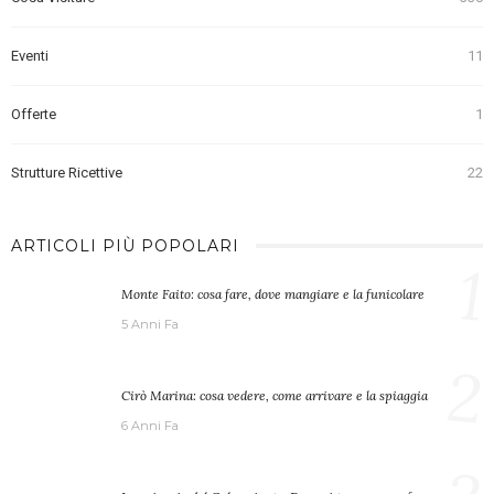
Eventi
11
Offerte
1
Strutture Ricettive
22
ARTICOLI PIÙ POPOLARI
1
Monte Faito: cosa fare, dove mangiare e la funicolare
5 Anni Fa
2
Cirò Marina: cosa vedere, come arrivare e la spiaggia
6 Anni Fa