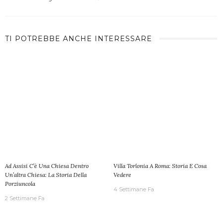
TI POTREBBE ANCHE INTERESSARE
Ad Assisi C’è Una Chiesa Dentro
Villa Torlonia A Roma: Storia E Cosa
Un’altra Chiesa: La Storia Della
Vedere
Porziuncola
4 Settimane Fa
2 Settimane Fa