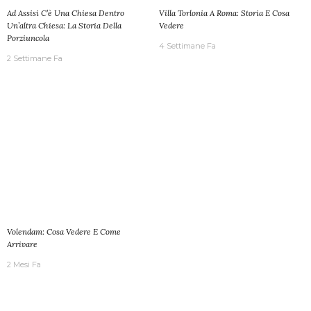
Ad Assisi C’è Una Chiesa Dentro
Villa Torlonia A Roma: Storia E Cosa
Un’altra Chiesa: La Storia Della
Vedere
Porziuncola
4 Settimane Fa
2 Settimane Fa
Volendam: Cosa Vedere E Come
Arrivare
2 Mesi Fa