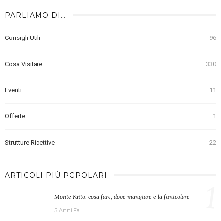
PARLIAMO DI…
Consigli Utili
96
Cosa Visitare
330
Eventi
11
Offerte
1
Strutture Ricettive
22
ARTICOLI PIÙ POPOLARI
1
Monte Faito: cosa fare, dove mangiare e la funicolare
5 Anni Fa