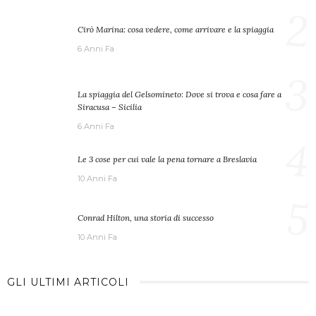
2
Cirò Marina: cosa vedere, come arrivare e la spiaggia
6 Anni Fa
3
La spiaggia del Gelsomineto: Dove si trova e cosa fare a
Siracusa – Sicilia
6 Anni Fa
4
Le 3 cose per cui vale la pena tornare a Breslavia
10 Anni Fa
5
Conrad Hilton, una storia di successo
10 Anni Fa
GLI ULTIMI ARTICOLI