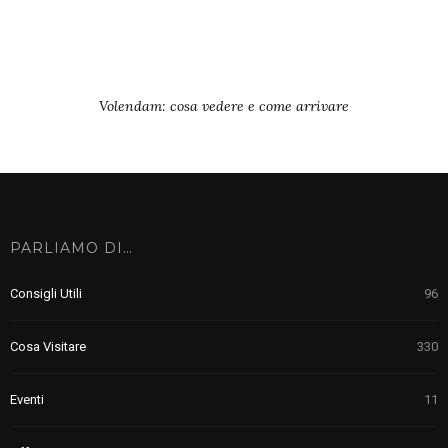
Volendam: cosa vedere e come arrivare
PARLIAMO DI…
Consigli Utili
96
Cosa Visitare
330
Eventi
11