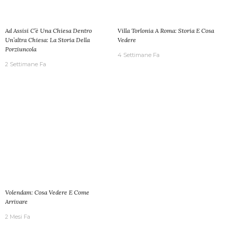
Ad Assisi C’è Una Chiesa Dentro
Villa Torlonia A Roma: Storia E Cosa
Un’altra Chiesa: La Storia Della
Vedere
Porziuncola
4 Settimane Fa
2 Settimane Fa
Volendam: Cosa Vedere E Come
Arrivare
2 Mesi Fa