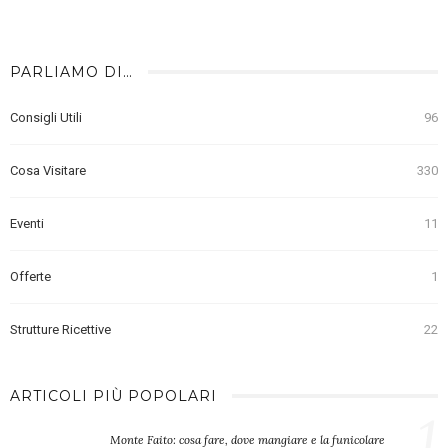
PARLIAMO DI…
Consigli Utili
96
Cosa Visitare
330
Eventi
11
Offerte
1
Strutture Ricettive
22
ARTICOLI PIÙ POPOLARI
1
Monte Faito: cosa fare, dove mangiare e la funicolare