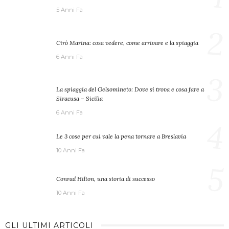
5 Anni Fa
2
Cirò Marina: cosa vedere, come arrivare e la spiaggia
6 Anni Fa
3
La spiaggia del Gelsomineto: Dove si trova e cosa fare a
Siracusa – Sicilia
6 Anni Fa
4
Le 3 cose per cui vale la pena tornare a Breslavia
10 Anni Fa
5
Conrad Hilton, una storia di successo
10 Anni Fa
GLI ULTIMI ARTICOLI