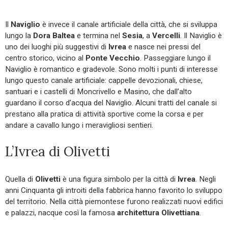
Il
Naviglio
è invece il canale artificiale della città, che si sviluppa
lungo la
Dora Baltea
e termina nel
Sesia
, a
Vercelli
. Il Naviglio è
uno dei luoghi più suggestivi di
Ivrea
e nasce nei pressi del
centro storico, vicino al
Ponte Vecchio
. Passeggiare lungo il
Naviglio è romantico e gradevole. Sono molti i punti di interesse
lungo questo canale artificiale: cappelle devozionali, chiese,
santuari e i castelli di Moncrivello e Masino, che dall’alto
guardano il corso d’acqua del Naviglio. Alcuni tratti del canale si
prestano alla pratica di attività sportive come la corsa e per
andare a cavallo lungo i meravigliosi sentieri.
L’Ivrea di Olivetti
Quella di
Olivetti
è una figura simbolo per la città di
Ivrea
. Negli
anni Cinquanta gli introiti della fabbrica hanno favorito lo sviluppo
del territorio. Nella città piemontese furono realizzati nuovi edifici
e palazzi, nacque così la famosa
architettura Olivettiana
.