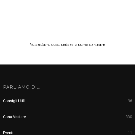
Volendam: cosa vedere e come arrivare
PARLIAMO DI…
Consigli Utili
96
Cosa Visitare
330
Eventi
11