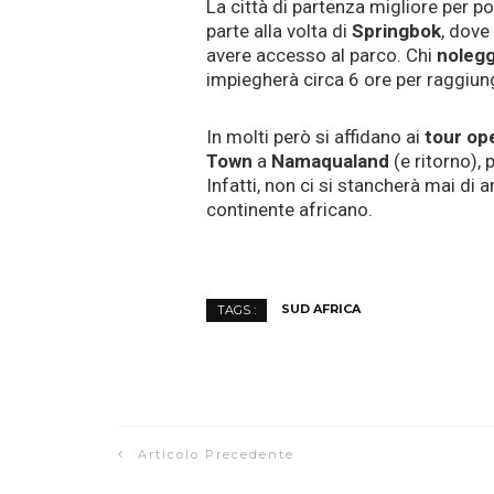
La città di partenza migliore per po
parte alla volta di
Springbok
, dove
avere accesso al parco. Chi
nolegg
impiegherà circa 6 ore per raggiun
In molti però si affidano ai
tour op
Town
a
Namaqualand
(e ritorno), 
Infatti, non ci si stancherà mai di
continente africano.
SUD AFRICA
TAGS :
Articolo Precedente