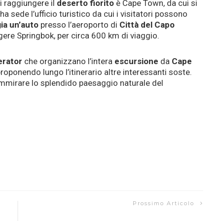
i raggiungere il
deserto fiorito
è Cape Town, da cui si
 ha sede l’ufficio turistico da cui i visitatori possono
ia
un’auto
presso l’aeroporto di
Città del Capo
gere Springbok, per circa 600 km di viaggio.
erator
che organizzano l’intera
escursione
da
Cape
proponendo lungo l’itinerario altre interessanti soste.
 ammirare lo splendido paesaggio naturale del
Prossimo Articolo