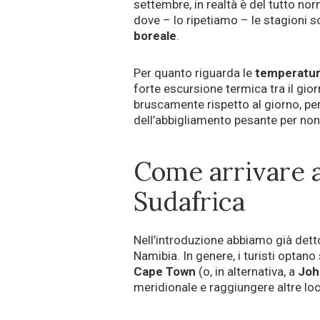
settembre, in realtà è del tutto norm
dove – lo ripetiamo – le stagioni s
boreale
.
Per quanto riguarda le
temperatu
forte escursione termica tra il gio
bruscamente rispetto al giorno, pe
dell’abbigliamento pesante per non 
Come arrivare al
Sudafrica
Nell’introduzione abbiamo già dett
Namibia. In genere, i turisti optan
Cape Town
(o, in alternativa, a
Joh
meridionale e raggiungere altre loca