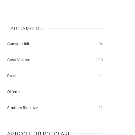
PARLIAMO DI…
Consigli Utili
96
Cosa Visitare
330
Eventi
11
Offerte
1
Strutture Ricettive
22
ARTICOLI PIÙ POPOLARI