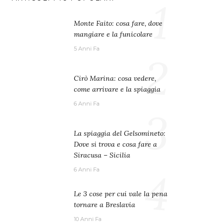
1
Monte Faito: cosa fare, dove
mangiare e la funicolare
5 Anni Fa
2
Cirò Marina: cosa vedere,
come arrivare e la spiaggia
6 Anni Fa
3
La spiaggia del Gelsomineto:
Dove si trova e cosa fare a
Siracusa – Sicilia
4
6 Anni Fa
Le 3 cose per cui vale la pena
tornare a Breslavia
10 Anni Fa