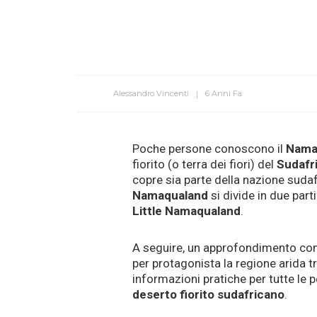
Alessandro Vincenti
6 Anni Fa
Poche persone conoscono il
Nama
fiorito (o terra dei fiori) del
Sudafr
copre sia parte della nazione suda
Namaqualand
si divide in due parti:
Little Namaqualand
.
A seguire, un approfondimento co
per protagonista la regione arida tr
informazioni pratiche per tutte le p
deserto fiorito sudafricano
.