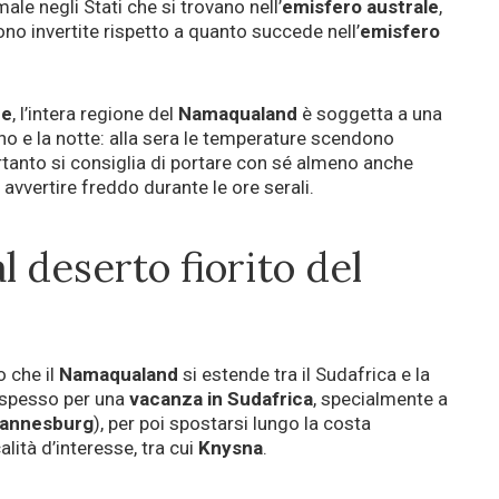
ale negli Stati che si trovano nell’
emisfero
australe
,
ono invertite rispetto a quanto succede nell’
emisfero
re
, l’intera regione del
Namaqualand
è soggetta a una
rno e la notte: alla sera le temperature scendono
rtanto si consiglia di portare con sé almeno anche
avvertire freddo durante le ore serali.
 deserto fiorito del
o che il
Namaqualand
si estende tra il Sudafrica e la
o spesso per una
vacanza in Sudafrica
, specialmente a
annesburg
), per poi spostarsi lungo la costa
lità d’interesse, tra cui
Knysna
.