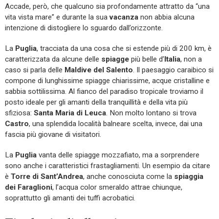
Accade, però, che qualcuno sia profondamente attratto da “una
vita vista mare” e durante la sua
vacanza
non abbia alcuna
intenzione di distogliere lo sguardo dall’orizzonte.
La
Puglia
, tracciata da una cosa che si estende più di 200 km, è
caratterizzata da alcune delle
spiagge
più belle d’
Italia
, non a
caso si parla delle
Maldive del Salento
. Il paesaggio caraibico si
compone di lunghissime spiagge chiarissime, acque cristalline e
sabbia sottilissima. Al fianco del paradiso tropicale troviamo il
posto ideale per gli amanti della tranquillità e della vita più
sfiziosa:
Santa Maria di Leuca
. Non molto lontano si trova
Castro
, una splendida località balneare scelta, invece, dai una
fascia più giovane di visitatori.
La
Puglia
vanta delle spiagge mozzafiato, ma a sorprendere
sono anche i caratteristici frastagliamenti. Un esempio da citare
è
Torre di Sant’Andrea
, anche conosciuta come la
spiaggia
dei Faraglioni
, l’acqua color smeraldo attrae chiunque,
soprattutto gli amanti dei tuffi acrobatici.