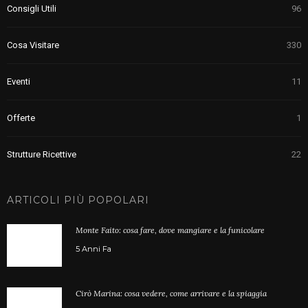
Consigli Utili
96
Cosa Visitare
330
Eventi
11
Offerte
1
Strutture Ricettive
22
ARTICOLI PIÙ POPOLARI
Monte Faito: cosa fare, dove mangiare e la funicolare
5 Anni Fa
Cirò Marina: cosa vedere, come arrivare e la spiaggia