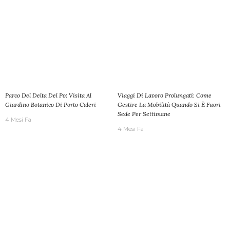
Parco Del Delta Del Po: Visita Al
Viaggi Di Lavoro Prolungati: Come
Giardino Botanico Di Porto Caleri
Gestire La Mobilità Quando Si È Fuori
Sede Per Settimane
4 Mesi Fa
4 Mesi Fa