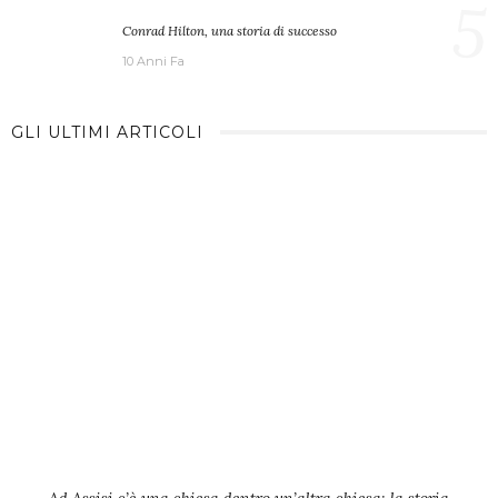
5
Conrad Hilton, una storia di successo
10 Anni Fa
GLI ULTIMI ARTICOLI
Ad Assisi c’è una chiesa dentro un’altra chiesa: la storia