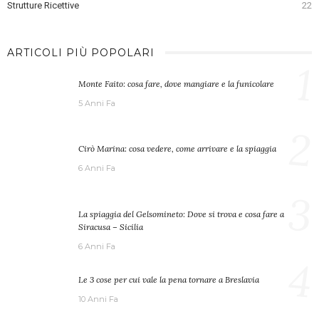
Strutture Ricettive
22
ARTICOLI PIÙ POPOLARI
1
Monte Faito: cosa fare, dove mangiare e la funicolare
5 Anni Fa
2
Cirò Marina: cosa vedere, come arrivare e la spiaggia
6 Anni Fa
3
La spiaggia del Gelsomineto: Dove si trova e cosa fare a
Siracusa – Sicilia
6 Anni Fa
4
Le 3 cose per cui vale la pena tornare a Breslavia
10 Anni Fa