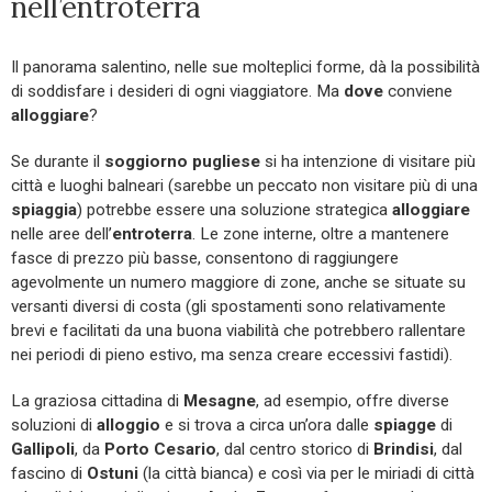
nell’entroterra
Il panorama salentino, nelle sue molteplici forme, dà la possibilità
di soddisfare i desideri di ogni viaggiatore. Ma
dove
conviene
alloggiare
?
Se durante il
soggiorno pugliese
si ha intenzione di visitare più
città e luoghi balneari (sarebbe un peccato non visitare più di una
spiaggia
) potrebbe essere una soluzione strategica
alloggiare
nelle aree dell’
entroterra
. Le zone interne, oltre a mantenere
fasce di prezzo più basse, consentono di raggiungere
agevolmente un numero maggiore di zone, anche se situate su
versanti diversi di costa (gli spostamenti sono relativamente
brevi e facilitati da una buona viabilità che potrebbero rallentare
nei periodi di pieno estivo, ma senza creare eccessivi fastidi).
La graziosa cittadina di
Mesagne
, ad esempio, offre diverse
soluzioni di
alloggio
e si trova a circa un’ora dalle
spiagge
di
Gallipoli
, da
Porto Cesario
, dal centro storico di
Brindisi
, dal
fascino di
Ostuni
(la città bianca) e così via per le miriadi di città