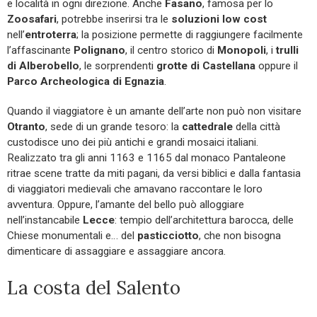
e località in ogni direzione. Anche
Fasano
, famosa per lo
Zoosafari
, potrebbe inserirsi tra le
soluzioni low cost
nell’
entroterra
; la posizione permette di raggiungere facilmente
l’affascinante
Polignano
, il centro storico di
Monopoli
, i
trulli
di Alberobello
, le sorprendenti
grotte di
Castellana
oppure il
Parco Archeologica di Egnazia
.
Quando il viaggiatore è un amante dell’arte non può non visitare
Otranto
, sede di un grande tesoro: la
cattedrale
della città
custodisce uno dei più antichi e grandi mosaici italiani.
Realizzato tra gli anni 1163 e 1165 dal monaco Pantaleone
ritrae scene tratte da miti pagani, da versi biblici e dalla fantasia
di viaggiatori medievali che amavano raccontare le loro
avventura. Oppure, l’amante del bello può alloggiare
nell’instancabile
Lecce
: tempio dell’architettura barocca, delle
Chiese monumentali e… del
pasticciotto
, che non bisogna
dimenticare di assaggiare e assaggiare ancora.
La costa del Salento