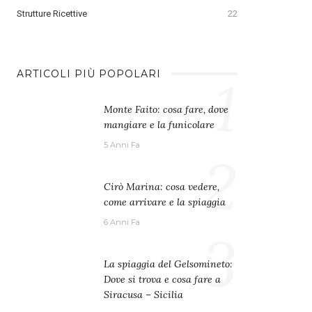
Strutture Ricettive
22
1
ARTICOLI PIÙ POPOLARI
Monte Faito: cosa fare, dove
mangiare e la funicolare
5 Anni Fa
2
Cirò Marina: cosa vedere,
come arrivare e la spiaggia
6 Anni Fa
3
La spiaggia del Gelsomineto:
Dove si trova e cosa fare a
Siracusa – Sicilia