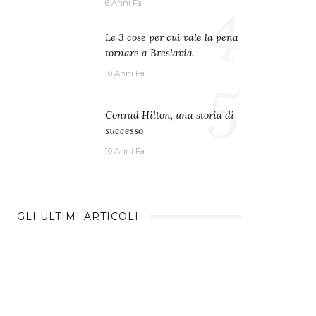
4
6 Anni Fa
Le 3 cose per cui vale la pena
tornare a Breslavia
10 Anni Fa
5
Conrad Hilton, una storia di
successo
10 Anni Fa
GLI ULTIMI ARTICOLI