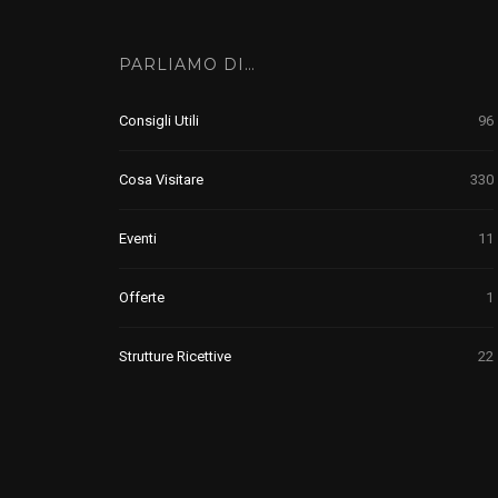
PARLIAMO DI…
Consigli Utili
96
Cosa Visitare
330
Eventi
11
Offerte
1
Strutture Ricettive
22