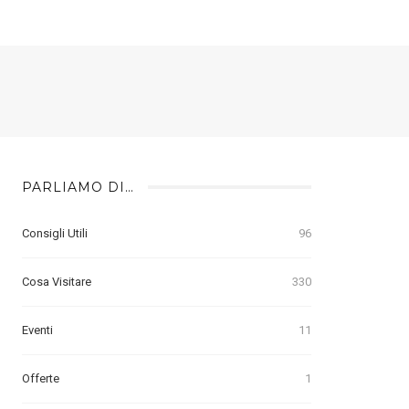
PARLIAMO DI…
Consigli Utili
96
Cosa Visitare
330
Eventi
11
Offerte
1