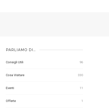
PARLIAMO DI…
Consigli Utili
96
Cosa Visitare
330
Eventi
11
Offerte
1