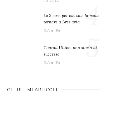
4
6 Anni Fa
Le 3 cose per cui vale la pena
tornare a Breslavia
10 Anni Fa
5
Conrad Hilton, una storia di
successo
10 Anni Fa
GLI ULTIMI ARTICOLI