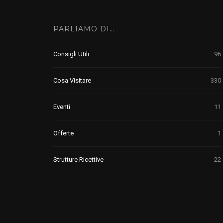
PARLIAMO DI…
Consigli Utili
96
Cosa Visitare
330
Eventi
11
Offerte
1
Strutture Ricettive
22