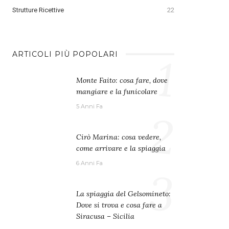
Strutture Ricettive
22
1
ARTICOLI PIÙ POPOLARI
Monte Faito: cosa fare, dove
mangiare e la funicolare
5 Anni Fa
2
Cirò Marina: cosa vedere,
come arrivare e la spiaggia
6 Anni Fa
3
La spiaggia del Gelsomineto:
Dove si trova e cosa fare a
Siracusa – Sicilia