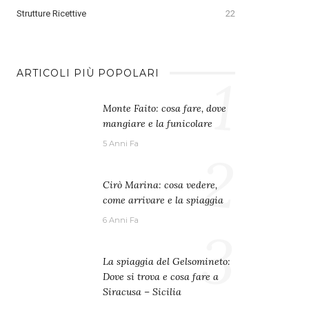
Strutture Ricettive
22
1
ARTICOLI PIÙ POPOLARI
Monte Faito: cosa fare, dove
mangiare e la funicolare
5 Anni Fa
2
Cirò Marina: cosa vedere,
come arrivare e la spiaggia
6 Anni Fa
3
La spiaggia del Gelsomineto:
Dove si trova e cosa fare a
Siracusa – Sicilia