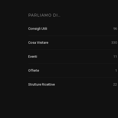
PARLIAMO DI…
Consigli Utili
96
Cosa Visitare
330
Eventi
11
Offerte
1
Strutture Ricettive
22