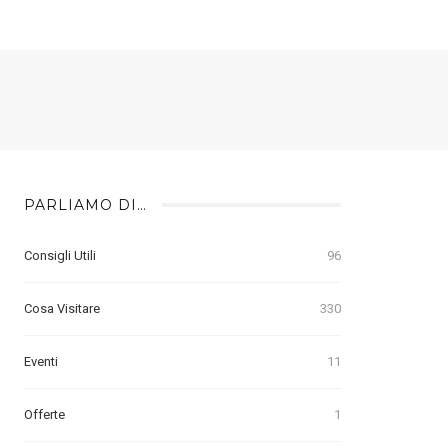
PARLIAMO DI…
Consigli Utili
96
Cosa Visitare
330
Eventi
11
Offerte
1