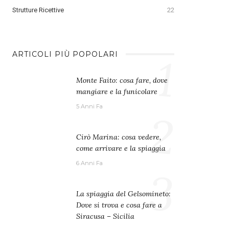
Strutture Ricettive
22
1
ARTICOLI PIÙ POPOLARI
Monte Faito: cosa fare, dove
mangiare e la funicolare
5 Anni Fa
2
Cirò Marina: cosa vedere,
come arrivare e la spiaggia
6 Anni Fa
3
La spiaggia del Gelsomineto:
Dove si trova e cosa fare a
Siracusa – Sicilia