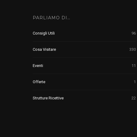
PARLIAMO DI…
Consigli Utili
96
Cosa Visitare
330
Eventi
11
Offerte
1
Strutture Ricettive
22