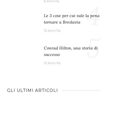
4
6 Anni Fa
Le 3 cose per cui vale la pena
tornare a Breslavia
10 Anni Fa
5
Conrad Hilton, una storia di
successo
10 Anni Fa
GLI ULTIMI ARTICOLI