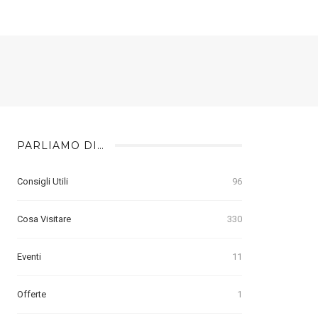
PARLIAMO DI…
Consigli Utili
96
Cosa Visitare
330
Eventi
11
Offerte
1