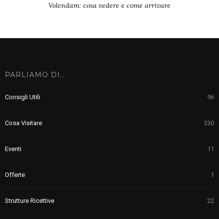
Volendam: cosa vedere e come arrivare
PARLIAMO DI…
Consigli Utili
96
Cosa Visitare
330
Eventi
11
Offerte
1
Strutture Ricettive
22