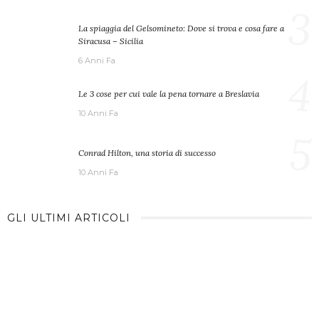
3
La spiaggia del Gelsomineto: Dove si trova e cosa fare a
Siracusa – Sicilia
6 Anni Fa
4
Le 3 cose per cui vale la pena tornare a Breslavia
10 Anni Fa
5
Conrad Hilton, una storia di successo
10 Anni Fa
GLI ULTIMI ARTICOLI