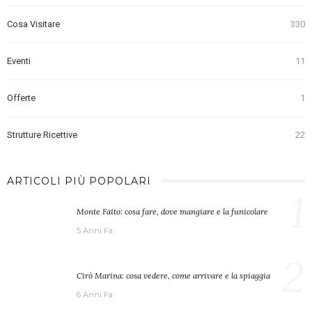
Cosa Visitare
330
Eventi
11
Offerte
1
Strutture Ricettive
22
ARTICOLI PIÙ POPOLARI
1
Monte Faito: cosa fare, dove mangiare e la funicolare
5 Anni Fa
2
Cirò Marina: cosa vedere, come arrivare e la spiaggia
6 Anni Fa