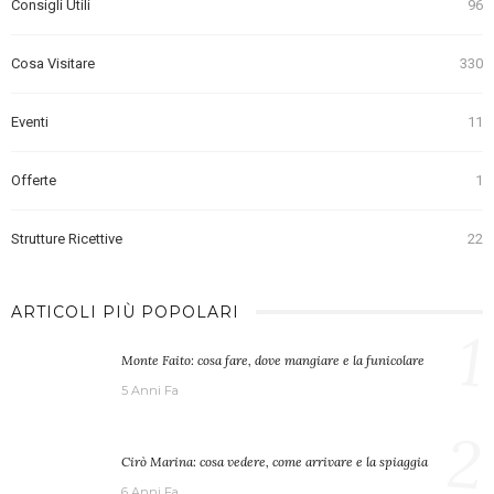
Consigli Utili
96
Cosa Visitare
330
Eventi
11
Offerte
1
Strutture Ricettive
22
ARTICOLI PIÙ POPOLARI
1
Monte Faito: cosa fare, dove mangiare e la funicolare
5 Anni Fa
2
Cirò Marina: cosa vedere, come arrivare e la spiaggia
6 Anni Fa