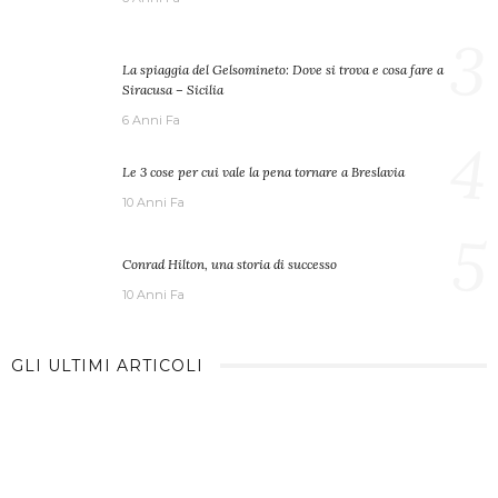
3
La spiaggia del Gelsomineto: Dove si trova e cosa fare a
Siracusa – Sicilia
6 Anni Fa
4
Le 3 cose per cui vale la pena tornare a Breslavia
10 Anni Fa
5
Conrad Hilton, una storia di successo
10 Anni Fa
GLI ULTIMI ARTICOLI