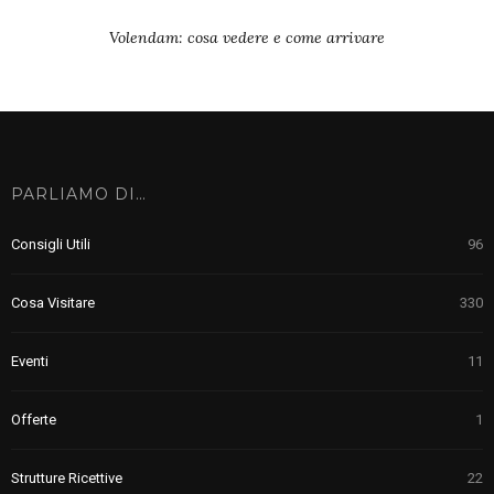
Volendam: cosa vedere e come arrivare
PARLIAMO DI…
Consigli Utili
96
Cosa Visitare
330
Eventi
11
Offerte
1
Strutture Ricettive
22