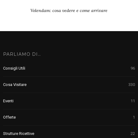
Volendam: cosa vedere e come arrivare
PARLIAMO DI…
Consigli Utili
96
Cosa Visitare
330
Eventi
11
Offerte
1
Strutture Ricettive
22