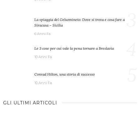
3
La spiaggia del Gelsomineto: Dove si trova e cosa fare a
Siracusa – Sicilia
6 Anni Fa
4
Le 3 cose per cui vale la pena tornare a Breslavia
10 Anni Fa
5
Conrad Hilton, una storia di successo
10 Anni Fa
GLI ULTIMI ARTICOLI