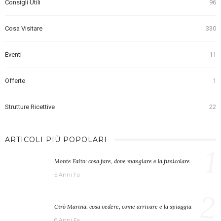
Consigli Utili
96
Cosa Visitare
330
Eventi
11
Offerte
1
Strutture Ricettive
22
ARTICOLI PIÙ POPOLARI
1
Monte Faito: cosa fare, dove mangiare e la funicolare
5 Anni Fa
2
Cirò Marina: cosa vedere, come arrivare e la spiaggia
6 Anni Fa