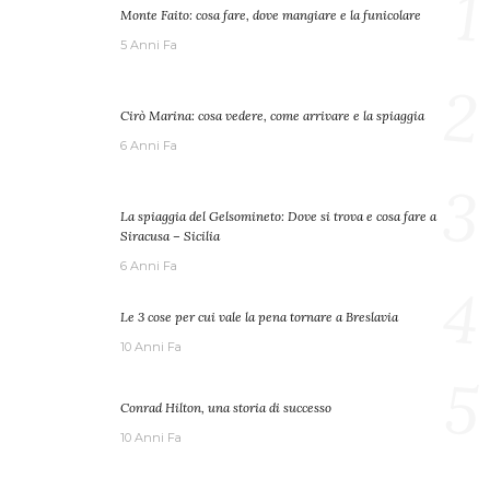
1
Monte Faito: cosa fare, dove mangiare e la funicolare
5 Anni Fa
2
Cirò Marina: cosa vedere, come arrivare e la spiaggia
6 Anni Fa
3
La spiaggia del Gelsomineto: Dove si trova e cosa fare a
Siracusa – Sicilia
6 Anni Fa
4
Le 3 cose per cui vale la pena tornare a Breslavia
10 Anni Fa
5
Conrad Hilton, una storia di successo
10 Anni Fa