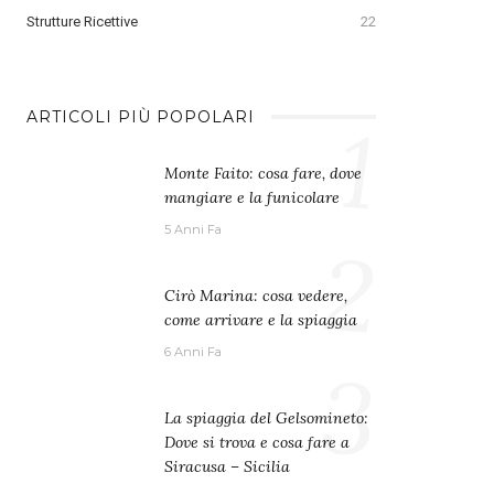
Strutture Ricettive
22
1
ARTICOLI PIÙ POPOLARI
Monte Faito: cosa fare, dove
mangiare e la funicolare
5 Anni Fa
2
Cirò Marina: cosa vedere,
come arrivare e la spiaggia
6 Anni Fa
3
La spiaggia del Gelsomineto:
Dove si trova e cosa fare a
Siracusa – Sicilia