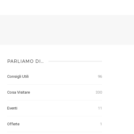
PARLIAMO DI…
Consigli Utili
96
Cosa Visitare
330
Eventi
11
Offerte
1