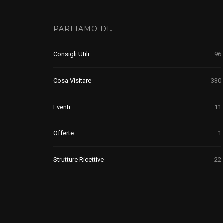
PARLIAMO DI…
Consigli Utili
96
Cosa Visitare
330
Eventi
11
Offerte
1
Strutture Ricettive
22