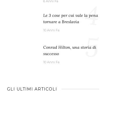
4
6 Anni Fa
Le 3 cose per cui vale la pena
tornare a Breslavia
10 Anni Fa
5
Conrad Hilton, una storia di
successo
10 Anni Fa
GLI ULTIMI ARTICOLI