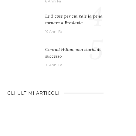
4
6 Anni Fa
Le 3 cose per cui vale la pena
tornare a Breslavia
10 Anni Fa
5
Conrad Hilton, una storia di
successo
10 Anni Fa
GLI ULTIMI ARTICOLI