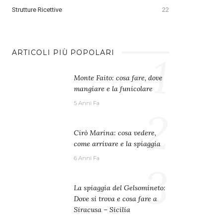
Strutture Ricettive
22
1
ARTICOLI PIÙ POPOLARI
Monte Faito: cosa fare, dove
mangiare e la funicolare
5 Anni Fa
2
Cirò Marina: cosa vedere,
come arrivare e la spiaggia
6 Anni Fa
3
La spiaggia del Gelsomineto:
Dove si trova e cosa fare a
Siracusa – Sicilia