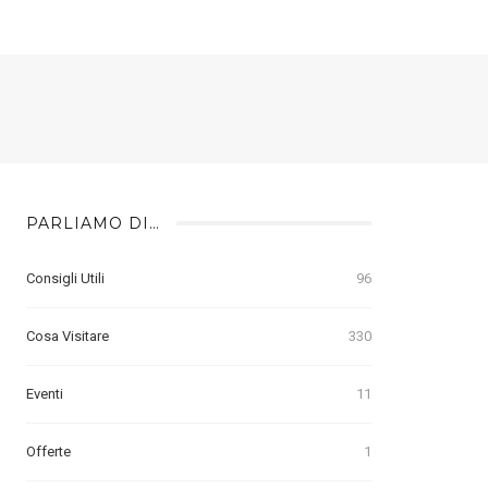
PARLIAMO DI…
Consigli Utili
96
Cosa Visitare
330
Eventi
11
Offerte
1