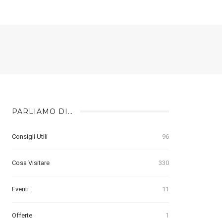
PARLIAMO DI…
Consigli Utili
96
Cosa Visitare
330
Eventi
11
Offerte
1