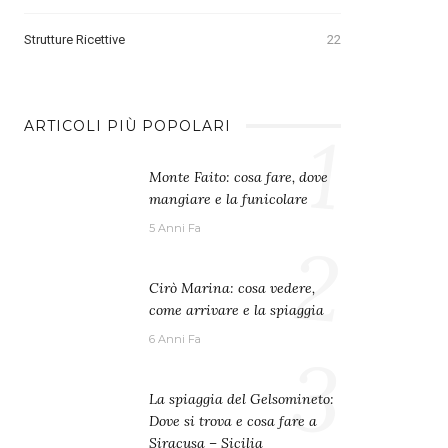
Strutture Ricettive
22
1
ARTICOLI PIÙ POPOLARI
Monte Faito: cosa fare, dove
mangiare e la funicolare
5 Anni Fa
2
Cirò Marina: cosa vedere,
come arrivare e la spiaggia
6 Anni Fa
3
La spiaggia del Gelsomineto:
Dove si trova e cosa fare a
Siracusa – Sicilia