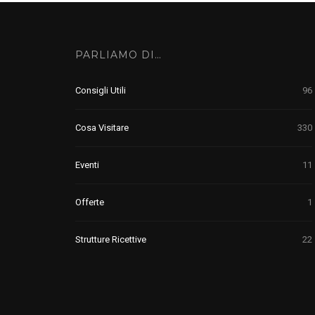
PARLIAMO DI…
Consigli Utili
96
Cosa Visitare
330
Eventi
11
Offerte
1
Strutture Ricettive
22