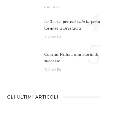
4
6 Anni Fa
Le 3 cose per cui vale la pena
tornare a Breslavia
10 Anni Fa
5
Conrad Hilton, una storia di
successo
10 Anni Fa
GLI ULTIMI ARTICOLI