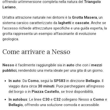
offrendo un’immersione completa nella natura del
Triangolo
Lariano
.
Un’altra attrazione naturale nei dintorni è la
Grotta Masera
, un
sistema carsico caratterizzato da
laghetti
e
cascate
. Anche se
l’accesso richiede attrezzature specifiche e una guida esperta, la
grotta rappresenta un esempio affascinante di evoluzione
geologica.
Come arrivare a Nesso
Nesso
è facilmente raggiungibile sia in
auto
che con i
mezzi
pubblici
, rendendolo una meta ideale per una gita di un giorno.
In auto
: Da
Como
, segui la
SP583
in direzione
Bellagio
. Il
viaggio dura circa
30 minuti
. Puoi parcheggiare all’ingresso
del borgo o in
Piazza Castello
, se trovi disponibilità.
In autobus
: Le linee
C30
e
C32
collegano Nesso a
Como
e
Bellagio
, offrendo una soluzione comoda e accessibile.