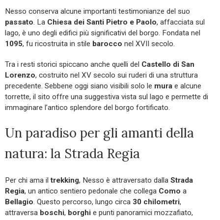
Nesso conserva alcune importanti testimonianze del suo
passato
. La
Chiesa dei Santi Pietro e Paolo
, affacciata sul
lago, è uno degli edifici più significativi del borgo. Fondata nel
1095
, fu ricostruita in stile
barocco
nel XVII secolo.
Tra i resti storici spiccano anche quelli del
Castello di San
Lorenzo
, costruito nel XV secolo sui ruderi di una struttura
precedente. Sebbene oggi siano visibili solo le
mura
e alcune
torrette, il sito offre una suggestiva vista sul lago e permette di
immaginare l’antico splendore del borgo fortificato.
Un paradiso per gli amanti della
natura: la Strada Regia
Per chi ama il
trekking
, Nesso è attraversato dalla
Strada
Regia
, un antico sentiero pedonale che collega
Como
a
Bellagio
. Questo percorso, lungo circa
30 chilometri
,
attraversa
boschi
,
borghi
e punti panoramici mozzafiato,