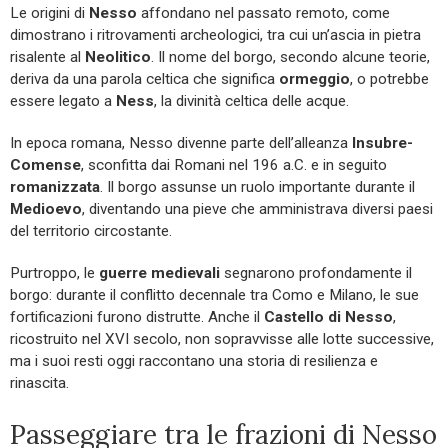
Le origini di
Nesso
affondano nel passato remoto, come
dimostrano i ritrovamenti archeologici, tra cui un’ascia in pietra
risalente al
Neolitico
. Il nome del borgo, secondo alcune teorie,
deriva da una parola celtica che significa
ormeggio
, o potrebbe
essere legato a
Ness
, la divinità celtica delle acque.
In epoca romana, Nesso divenne parte dell’alleanza
Insubre-
Comense
, sconfitta dai Romani nel 196 a.C. e in seguito
romanizzata
. Il borgo assunse un ruolo importante durante il
Medioevo
, diventando una pieve che amministrava diversi paesi
del territorio circostante.
Purtroppo, le
guerre medievali
segnarono profondamente il
borgo: durante il conflitto decennale tra Como e Milano, le sue
fortificazioni furono distrutte. Anche il
Castello di Nesso
,
ricostruito nel XVI secolo, non sopravvisse alle lotte successive,
ma i suoi resti oggi raccontano una storia di resilienza e
rinascita.
Passeggiare tra le frazioni di Nesso