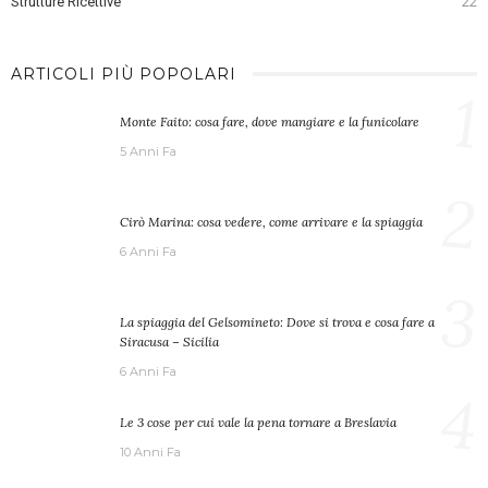
Strutture Ricettive
22
ARTICOLI PIÙ POPOLARI
1
Monte Faito: cosa fare, dove mangiare e la funicolare
5 Anni Fa
2
Cirò Marina: cosa vedere, come arrivare e la spiaggia
6 Anni Fa
3
La spiaggia del Gelsomineto: Dove si trova e cosa fare a
Siracusa – Sicilia
6 Anni Fa
4
Le 3 cose per cui vale la pena tornare a Breslavia
10 Anni Fa