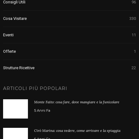
Consigli Utili
96
Cosa Visitare
330
Eventi
11
Offerte
1
Strutture Ricettive
22
ARTICOLI PIÙ POPOLARI
Monte Faito: cosa fare, dove mangiare e la funicolare
5 Anni Fa
Cirò Marina: cosa vedere, come arrivare e la spiaggia