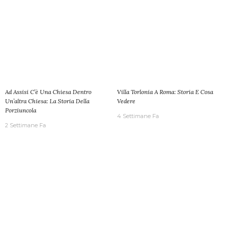
Ad Assisi C’è Una Chiesa Dentro
Villa Torlonia A Roma: Storia E Cosa
Un’altra Chiesa: La Storia Della
Vedere
Porziuncola
4 Settimane Fa
2 Settimane Fa