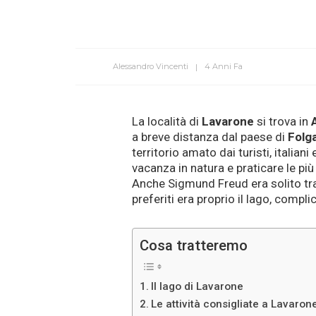
Alessandro Vincenti
4 Anni Fa
La località di
Lavarone
si trova in
A
a breve distanza dal paese di
Folga
territorio amato dai turisti, italian
vacanza in natura e praticare le più
Anche Sigmund Freud era solito tr
preferiti era proprio il lago, compli
Cosa tratteremo
Il lago di Lavarone
Le attività consigliate a Lavaron