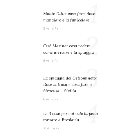
1
Monte Faito: cosa fare, dove
mangiare e la funicolare
5 Anni Fa
2
Cirò Marina: cosa vedere,
come arrivare e la spiaggia
6 Anni Fa
3
La spiaggia del Gelsomineto:
Dove si trova e cosa fare a
Siracusa – Sicilia
4
6 Anni Fa
Le 3 cose per cui vale la pena
tornare a Breslavia
10 Anni Fa