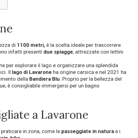
i
one
tezza di
1100 metri,
è la scelta ideale per trascorrere
ono infatti presenti
due spiagge
, attrezzate con lettini
he per esplorare il lago e organizzare una splendida
ci. Il
lago di Lavarone
ha origine carsica e nel 2021 ha
cimento della
Bandiera Blu
. Proprio per la bellezza del
que, è consigliabile immergersi per un bagno
igliate a Lavarone
 praticare in zona, come le
passeggiate in natura
e i