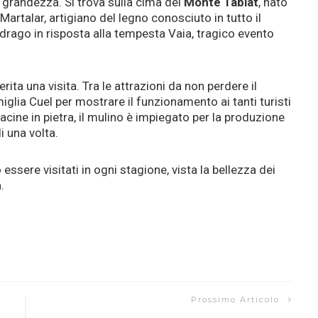
 grandezza. Si trova sulla cima del
Monte Tablat
, nato
artalar, artigiano del legno conosciuto in tutto il
drago in risposta alla tempesta Vaia, tragico evento
erita una visita. Tra le attrazioni da non perdere il
amiglia Cuel per mostrare il funzionamento ai tanti turisti
acine in pietra, il mulino è impiegato per la produzione
i una volta.
essere visitati in ogni stagione, vista la bellezza dei
.
Prossimo Articolo