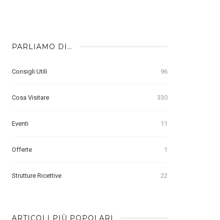
PARLIAMO DI…
Consigli Utili
96
Cosa Visitare
330
Eventi
11
Offerte
1
Strutture Ricettive
22
ARTICOLI PIÙ POPOLARI