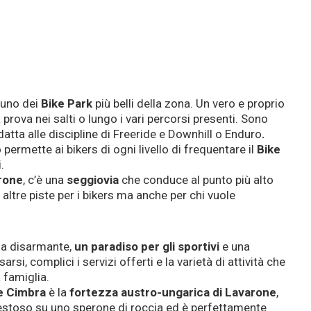
 uno dei
Bike Park
più belli della zona. Un vero e proprio
 prova nei salti o lungo i vari percorsi presenti. Sono
 adatta alle discipline di Freeride e Downhill o Enduro
.
to permette ai bikers di ogni livello di frequentare il
Bike
.
rone
, c’è una
seggiovia
che conduce al punto più alto
 altre piste per i bikers ma anche per chi vuole
za disarmante,
un paradiso per gli sportivi
e una
rsi, complici i servizi offerti e la varietà di attività che
a famiglia.
e Cimbra
è la
fortezza austro-ungarica di Lavarone
,
stoso su uno sperone di roccia ed è perfettamente