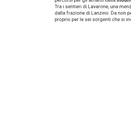
percorsi per gli amanti della
mount
Tra i sentieri di Lavarone, una men
dalla frazione di Lanzino. Da non p
proprio per le sei sorgenti che si 