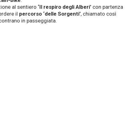
ain-bike
.
zione al sentiero
‘Il respiro degli Alberi’
con partenza
erdere il
percorso ‘delle Sorgenti’
, chiamato così
incontrano in passeggiata.