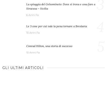
3
La spiaggia del Gelsomineto: Dove si trova e cosa fare a
Siracusa – Sicilia
6 Anni Fa
4
Le 3 cose per cui vale la pena tornare a Breslavia
10 Anni Fa
5
Conrad Hilton, una storia di successo
10 Anni Fa
GLI ULTIMI ARTICOLI