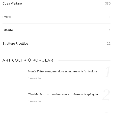
Cosa Visitare
330
Eventi
11
Offerte
1
Strutture Ricettive
22
ARTICOLI PIÙ POPOLARI
1
Monte Faito: cosa fare, dove mangiare e la funicolare
5 Anni Fa
2
Cirò Marina: cosa vedere, come arrivare e la spiaggia
6 Anni Fa