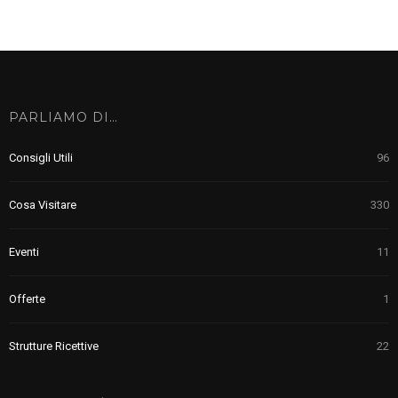
PARLIAMO DI…
Consigli Utili
96
Cosa Visitare
330
Eventi
11
Offerte
1
Strutture Ricettive
22