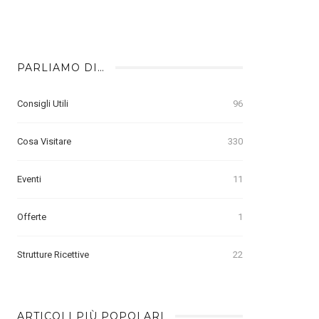
PARLIAMO DI…
Consigli Utili
96
Cosa Visitare
330
Eventi
11
Offerte
1
Strutture Ricettive
22
ARTICOLI PIÙ POPOLARI