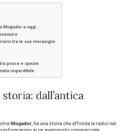
ica Mogador a oggi
Essaouira
rario tra le sue meraviglie
 tra pesce e spezie
meta imperdibile
storia: dall’antica
 come
Mogador
, ha una storia che affonda le radici nel
 trasformarono in un avamposto commerciale