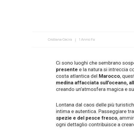
Cristiana Cecira
1 Anno Fa
Ci sono luoghi che sembrano sospes
presente
e la natura si intreccia c
costa atlantica del
Marocco
, ques
medina affacciata sull’oceano, all
creando un’atmosfera magica e sur
Lontana dal caos delle più turistic
intima e autentica. Passeggiare tra
spezie e del pesce fresco
, ammir
ogni dettaglio contribuisce a crear