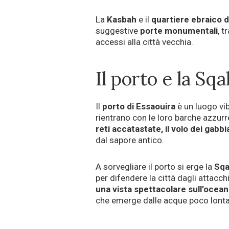
La
Kasbah
e il
quartiere ebraico d
suggestive
porte monumentali
, t
accessi alla città vecchia.
Il porto e la Sq
Il
porto di Essaouira
è un luogo vib
rientrano con le loro barche azzurr
reti accatastate, il volo dei gabbi
dal sapore antico.
A sorvegliare il porto si erge la
Sqa
per difendere la città dagli attacc
una vista spettacolare sull’ocean
che emerge dalle acque poco lonta