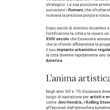
strategico. La sua posizione privile
successivi i
Romani
, che sfruttaro
ricavava la preziosa porpora rossa
Dopo secoli di dominio bizantino e
fortificarono la città e la resero 
XVIII secolo
che Essaouira assunse 
che la rifondò affidandone la proge
il suo
impianto urbanistico regol
la città divenne rapidamente uno de
America
.
L’anima artistic
Negli anni ‘60 e ‘70, Essaouira dive
luogo di ispirazione per
artisti e 
come
Jimi Hendrix, i Rolling Sto
affascinati dall’atmosfera bohémien