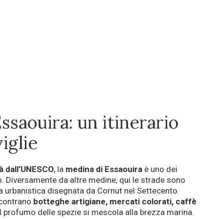
ssaouira: un itinerario
iglie
tà dall’UNESCO
, la
medina di Essaouira
è uno dei
o. Diversamente da altre medine, qui le strade sono
nta urbanistica disegnata da Cornut nel Settecento.
incontrano
botteghe artigiane, mercati colorati, caffè
il profumo delle spezie si mescola alla brezza marina.