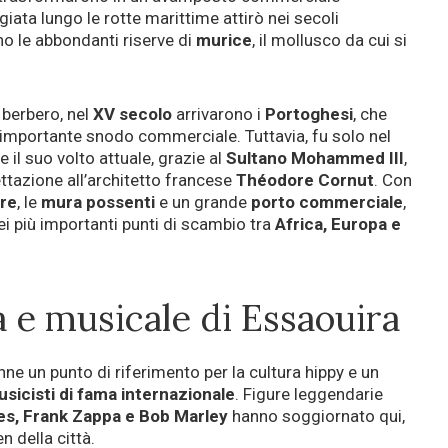
giata lungo le rotte marittime attirò nei secoli
no le abbondanti riserve di
murice
, il mollusco da cui si
.
 berbero, nel
XV secolo
arrivarono i
Portoghesi
, che
un importante snodo commerciale. Tuttavia, fu solo nel
il suo volto attuale, grazie al
Sultano Mohammed III
,
ttazione all’architetto francese
Théodore Cornut
. Con
are
, le
mura possenti
e un grande
porto commerciale
,
i più importanti punti di scambio tra
Africa, Europa e
a e musicale di Essaouira
nne un punto di riferimento per la cultura hippy e un
musicisti di fama internazionale
. Figure leggendarie
nes, Frank Zappa e Bob Marley
hanno soggiornato qui,
 della città.