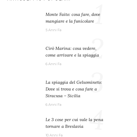
1
Monte Faito: cosa fare, dove
mangiare e la funicolare
5 Anni Fa
2
Cirò Marina: cosa vedere,
come arrivare e la spiaggia
6 Anni Fa
3
La spiaggia del Gelsomineto:
Dove si trova e cosa fare a
Siracusa – Sicilia
4
6 Anni Fa
Le 3 cose per cui vale la pena
tornare a Breslavia
10 Anni Fa