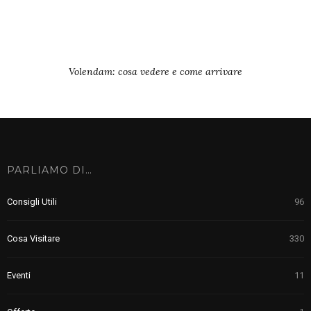
Volendam: cosa vedere e come arrivare
PARLIAMO DI…
Consigli Utili
96
Cosa Visitare
330
Eventi
11