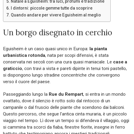
Natale a Eguisheim: tra luci, profumi e tradizione
I dintorni: piccole gemme tutte da scoprire
Quando andare per vivere Eguisheim al meglio
Un borgo disegnato in cerchio
Eguisheim è un caso quasi unico in Europa:
la pianta
urbanistica rotonda
, nata per scopi difensivi, è stata
conservata nei secoli con una cura quasi maniacale. Le
case a
graticcio
, con travi a vista e pareti dipinte in tenui toni pastello,
si dispongono lungo stradine concentriche che convergono
verso il cuore del paese.
Passeggiando lungo la
Rue du Rempart
, si entra in un mondo
ovattato, dove il silenzio è rotto solo dal rintocco di un
campanile o dal fruscio delle piante che scendono dai balconi.
Questo percorso, che segue l’antica cinta muraria, è un piccolo
viaggio nel tempo. Lì dove un tempo si difendeva il villaggio, oggi
si cammina tra scorci da fiaba, finestre fiorite, insegne in ferro
battuto che testimoniano ancora i mestieri tradizionali.