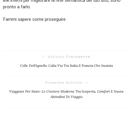
link interni per migliorare la rete semantica del tuo sito, sono
pronto a farlo.
Fammi sapere come proseguire.
Articolo Precedente
Colle Dell’Agnello: L’alta Via Tra Italia E Francia Che Incanta
Prossimo Articolo
Viaggiare Per Mare: Le Crociere Moderne Tra Scoperta, Comfort E Nuove
Abitudini Di Viaggio