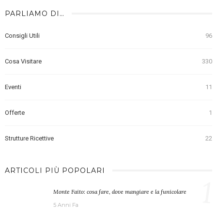
PARLIAMO DI…
Consigli Utili
96
Cosa Visitare
330
Eventi
11
Offerte
1
Strutture Ricettive
22
ARTICOLI PIÙ POPOLARI
1
Monte Faito: cosa fare, dove mangiare e la funicolare
5 Anni Fa