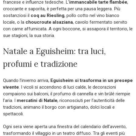
francese e influenze tedesche. L’
immancabile tarte flambée
,
croccante e saporita, è perfetta per una pausa leggera. Più
sostanziosi il
coq au Riesling
, pollo cotto nel vino bianco
locale, o la
choucroute alsaziana
, cavolo fermentato servito
con carne affumicata. A ogni boccone, si assapora il territorio, le
sue stagioni, la sua storia.
Natale a Eguisheim: tra luci,
profumi e tradizione
Quando l’inverno arriva,
Eguisheim si trasforma in un presepe
vivente
. I vicoli si accendono di luci calde, le decorazioni
compaiono sui balconi, il profumo di cannella e vin brûlé riempie
l’aria. I
mercatini di Natale
, riconosciuti per l’autenticità delle
tradizioni, animano il borgo con artigianato, dolci locali e
spettacoli.
Ogni sera viene aperta una finestra del calendario dell’avvento,
trasformando il villaggio in un teatro diffuso. Tra gli eventi più