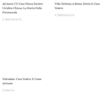
Ad Assisi C’è Una Chiesa Dentro
Villa Torlonia A Roma: Storia E Cosa
Un’altra Chiesa: La Storia Della
Vedere
Porziuncola
4 Settimane Fa
2 Settimane Fa
Volendam: Cosa Vedere E Come
Arrivare
2 Mesi Fa