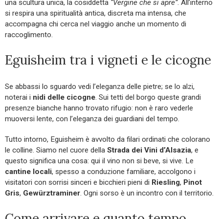
una scultura unica, la cosiddetta
“Vergine che si apre”
. All’interno
si respira una spiritualità antica, discreta ma intensa, che
accompagna chi cerca nel viaggio anche un momento di
raccoglimento.
Eguisheim tra i vigneti e le cicogne
Se abbassi lo sguardo vedi l’eleganza delle pietre; se lo alzi,
noterai i
nidi delle cicogne
. Sui tetti del borgo queste grandi
presenze bianche hanno trovato rifugio: non è raro vederle
muoversi lente, con l’eleganza dei guardiani del tempo.
Tutto intorno, Eguisheim è avvolto da filari ordinati che colorano
le colline. Siamo nel cuore della
Strada dei Vini d’Alsazia
, e
questo significa una cosa: qui il vino non si beve, si vive. Le
cantine locali
, spesso a conduzione familiare, accolgono i
visitatori con sorrisi sinceri e bicchieri pieni di
Riesling
,
Pinot
Gris
,
Gewürztraminer
. Ogni sorso è un incontro con il territorio.
Come arrivare e quanto tempo