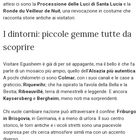
attesi ci sono la
Processione delle Luci di Santa Lucia
e la
Ronde du Veilleur de Nuit
, una rievocazione in costume che
racconta storie antiche ai visitatori.
I dintorni: piccole gemme tutte da
scoprire
Visitare Eguisheim è già di per sé appagante, ma il bello è che fa
parte di un mosaico più ampio, quello dell’
Alsazia più autentica
.
A pochi chilometri ci sono
Colmar
, con i suoi canali e le case a
graticcio;
Riquewihr
, che ha ispirato la favola della Bella e la
Bestia;
Ribeauvillé
, terra di menestrelli e leggende. E ancora
Kaysersberg
e
Bergheim
, meno noti ma sorprendenti.
Chi vuole cambiare nazione può attraversare il confine:
Friburgo
in Brisgovia
, in Germania, è a meno di un’ora. Il suo centro
storico, le torri antiche e i vicoli stretti sono una piacevole
sorpresa per chi cerca atmosfere simili ma con un accento
diverso.