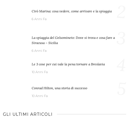
2
Cirò Marina: cosa vedere, come arrivare e la spiaggia
6 Anni Fa
3
La spiaggia del Gelsomineto: Dove si trova e cosa fare a
Siracusa – Sicilia
6 Anni Fa
4
Le 3 cose per cui vale la pena tornare a Breslavia
10 Anni Fa
5
Conrad Hilton, una storia di successo
10 Anni Fa
GLI ULTIMI ARTICOLI