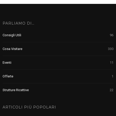
PARLIAMO DI…
Consigli Utili
96
Cosa Visitare
330
Eventi
11
Offerte
1
Strutture Ricettive
22
ARTICOLI PIÙ POPOLARI