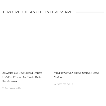
TI POTREBBE ANCHE INTERESSARE
Ad Assisi C’è Una Chiesa Dentro
Villa Torlonia A Roma: Storia E Cosa
Un’altra Chiesa: La Storia Della
Vedere
Porziuncola
4 Settimane Fa
2 Settimane Fa