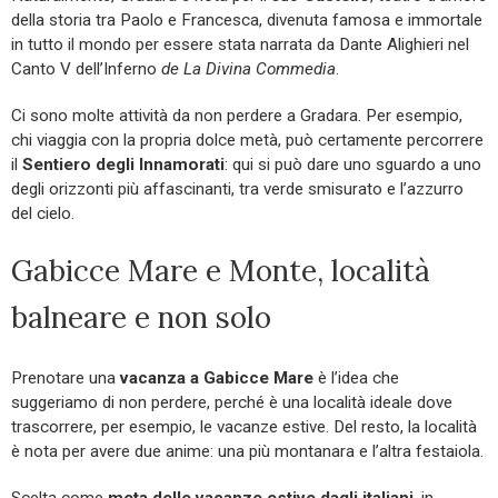
della storia tra Paolo e Francesca, divenuta famosa e immortale
in tutto il mondo per essere stata narrata da Dante Alighieri nel
Canto V dell’Inferno
de La Divina Commedia
.
Ci sono molte attività da non perdere a Gradara. Per esempio,
chi viaggia con la propria dolce metà, può certamente percorrere
il
Sentiero degli Innamorati
: qui si può dare uno sguardo a uno
degli orizzonti più affascinanti, tra verde smisurato e l’azzurro
del cielo.
Gabicce Mare e Monte, località
balneare e non solo
Prenotare una
vacanza a Gabicce Mare
è l’idea che
suggeriamo di non perdere, perché è una località ideale dove
trascorrere, per esempio, le vacanze estive. Del resto, la località
è nota per avere due anime: una più montanara e l’altra festaiola.
Scelta come
meta delle vacanze estive dagli italiani
, in