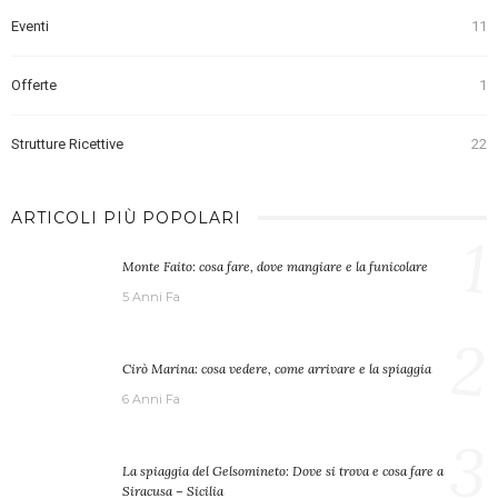
Eventi
11
Offerte
1
Strutture Ricettive
22
ARTICOLI PIÙ POPOLARI
1
Monte Faito: cosa fare, dove mangiare e la funicolare
5 Anni Fa
2
Cirò Marina: cosa vedere, come arrivare e la spiaggia
6 Anni Fa
3
La spiaggia del Gelsomineto: Dove si trova e cosa fare a
Siracusa – Sicilia