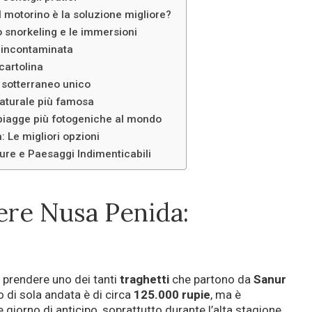
 motorino è la soluzione migliore?
o snorkeling e le immersioni
 incontaminata
cartolina
o sotterraneo unico
 naturale più famosa
spiagge più fotogeniche al mondo
: Le migliori opzioni
ure e Paesaggi Indimenticabili
re Nusa Penida:
i prendere uno dei tanti
traghetti
che partono da
Sanur
to di sola andata è di circa
125.000 rupie
, ma è
 giorno di anticipo, soprattutto durante l’alta stagione.