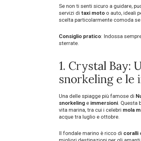
Se non ti senti sicuro a guidare, 
servizi di
taxi moto
o auto, ideali 
scelta particolarmente comoda se n
Consiglio pratico
: Indossa sempre
sterrate.
1. Crystal Bay: 
snorkeling e le
Una delle spiagge più famose di
N
snorkeling
e
immersioni
. Questa b
vita marina, tra cui i celebri
mola m
acque tra luglio e ottobre.
Il fondale marino è ricco di
coralli
migliori destinazioni per gli amant