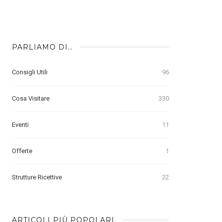
PARLIAMO DI…
Consigli Utili
96
Cosa Visitare
330
Eventi
11
Offerte
1
Strutture Ricettive
22
ARTICOLI PIÙ POPOLARI