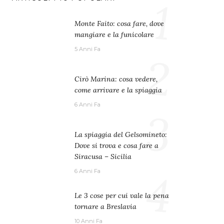
1
Monte Faito: cosa fare, dove
mangiare e la funicolare
5 Anni Fa
2
Cirò Marina: cosa vedere,
come arrivare e la spiaggia
6 Anni Fa
3
La spiaggia del Gelsomineto:
Dove si trova e cosa fare a
Siracusa – Sicilia
4
6 Anni Fa
Le 3 cose per cui vale la pena
tornare a Breslavia
10 Anni Fa