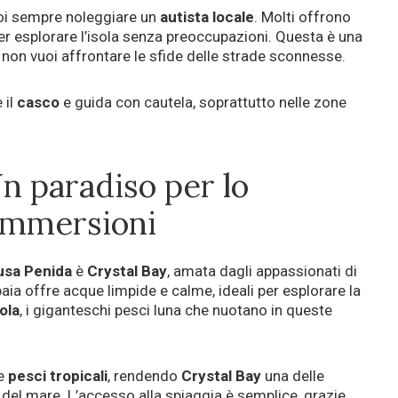
puoi sempre noleggiare un
autista locale
. Molti offrono
per esplorare l’isola senza preoccupazioni. Questa è una
on vuoi affrontare le sfide delle strade sconnesse.
 il
casco
e guida con cautela, soprattutto nelle zone
Un paradiso per lo
 immersioni
usa Penida
è
Crystal Bay
, amata dagli appassionati di
aia offre acque limpide e calme, ideali per esplorare la
ola
, i giganteschi pesci luna che nuotano in queste
e
pesci tropicali
, rendendo
Crystal Bay
una delle
i del mare. L’accesso alla spiaggia è semplice, grazie