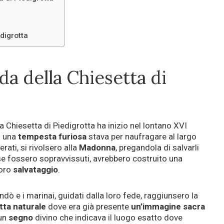
digrotta
da della Chiesetta di
lla Chiesetta di Piedigrotta ha inizio nel lontano XVI
i una
tempesta
furiosa
stava per naufragare al largo
perati, si rivolsero alla
Madonna
, pregandola di salvarli
se fossero sopravvissuti, avrebbero costruito una
loro
salvataggio
.
ò e i marinai, guidati dalla loro fede, raggiunsero la
tta naturale
dove era già presente
un’immagine
sacra
 un
segno
divino che indicava il luogo esatto dove