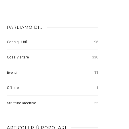
PARLIAMO DI…
Consigli Utili
96
Cosa Visitare
330
Eventi
11
Offerte
1
Strutture Ricettive
22
ARTICOLI PIÙ POPOLARI