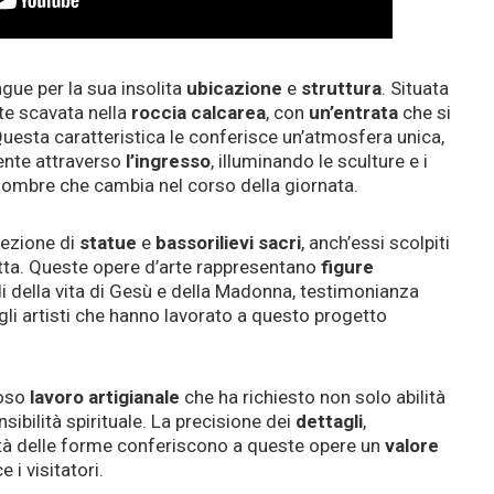
ngue per la sua insolita
ubicazione
e
struttura
. Situata
te scavata nella
roccia calcarea
, con
un’entrata
che si
Questa caratteristica le conferisce un’atmosfera unica,
mente attraverso
l’ingresso
, illuminando le sculture e i
ombre che cambia nel corso della giornata.
llezione di
statue
e
bassorilievi
sacri
, anch’essi scolpiti
otta. Queste opere d’arte rappresentano
figure
i della vita di Gesù e della Madonna, testimonianza
gli artisti che hanno lavorato a questo progetto
ioso
lavoro
artigianale
che ha richiesto non solo abilità
bilità spirituale. La precisione dei
dettagli
,
uidità delle forme conferiscono a queste opere un
valore
 i visitatori.