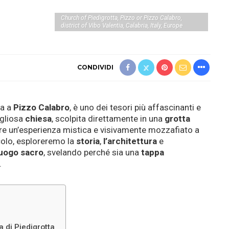
Church of Piedigrotta, Pizzo or Pizzo Calabro,
district of Vibo Valentia, Calabria, Italy, Europe
CONDIVIDI
ta a
Pizzo
Calabro
, è uno dei tesori più affascinanti e
igliosa
chiesa
, scolpita direttamente in una
grotta
ffre un’esperienza mistica e visivamente mozzafiato a
ticolo, esploreremo la
storia
,
l’architettura
e
luogo
sacro
, svelando perché sia una
tappa
.
a di Piedigrotta