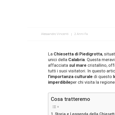
Alessandro Vincenti
2 Anni Fa
La
Chiesetta di Piedigrotta
, situa
unici della
Calabria
. Questa merav
affacciata
sul
mare
cristallino, o
tutti i suoi visitatori. In questo ar
l’importanza
culturale
di questo
imperdibile
per chi visita la regione
Cosa tratteremo
Storia e Leggenda della Chiesett