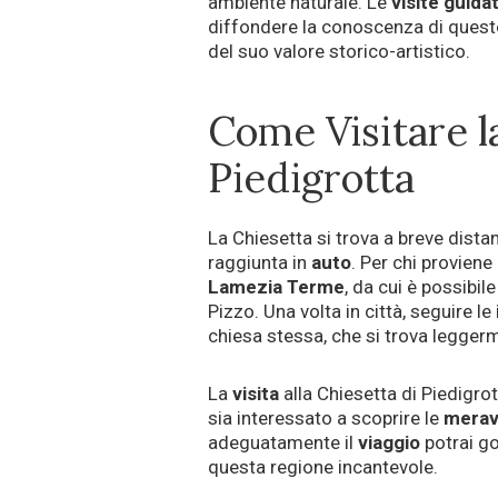
ambiente naturale. Le
visite
guida
diffondere la conoscenza di quest
del suo valore storico-artistico.
Come Visitare l
Piedigrotta
La Chiesetta si trova a breve dista
raggiunta in
auto
. Per chi proviene
Lamezia
Terme
, da cui è possibi
Pizzo. Una volta in città, seguire le
chiesa stessa, che si trova legge
La
visita
alla Chiesetta di Piedigr
sia interessato a scoprire le
merav
adeguatamente il
viaggio
potrai god
questa regione incantevole.