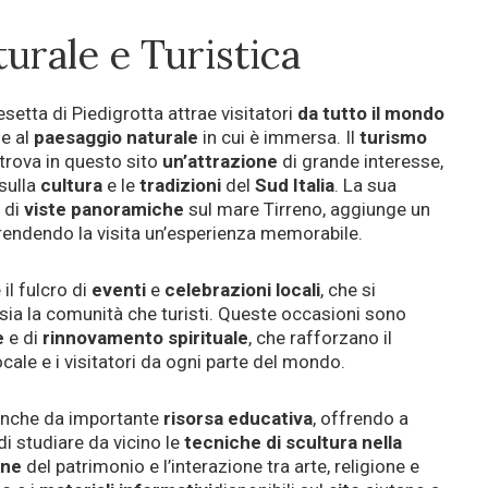
urale e Turistica
iesetta di Piedigrotta attrae visitatori
da tutto il mondo
e al
paesaggio
naturale
in cui è immersa. Il
turismo
, trova in questo sito
un’attrazione
di grande interesse,
sulla
cultura
e le
tradizioni
del
Sud Italia
. La sua
 di
viste panoramiche
sul mare Tirreno, aggiunge un
 rendendo la visita un’esperienza memorabile.
il fulcro di
eventi
e
celebrazioni
locali
, che si
 sia la comunità che turisti. Queste occasioni sono
e
e di
rinnovamento spirituale
, che rafforzano il
cale e i visitatori da ogni parte del mondo.
 anche da importante
risorsa educativa
, offrendo a
di studiare da vicino le
tecniche di scultura nella
one
del patrimonio e l’interazione tra arte, religione e