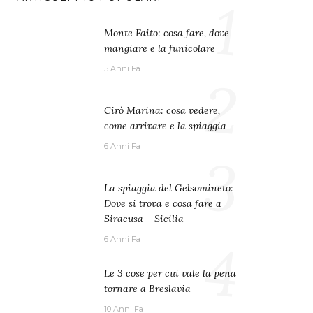
1
Monte Faito: cosa fare, dove
mangiare e la funicolare
5 Anni Fa
2
Cirò Marina: cosa vedere,
come arrivare e la spiaggia
6 Anni Fa
3
La spiaggia del Gelsomineto:
Dove si trova e cosa fare a
Siracusa – Sicilia
4
6 Anni Fa
Le 3 cose per cui vale la pena
tornare a Breslavia
10 Anni Fa