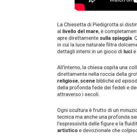
La Chiesetta di Piedigrotta si disti
al
livello del
mare
, è completamen
apre direttamente
sulla spiaggia
. 
in cui la luce naturale filtra dolce
dettagli interni in un gioco di
luci
e 
All’interno, la chiesa ospita una co
direttamente nella roccia della gr
religiose
,
scene
bibliche ed episod
della profonda fede dei fedeli e de
attraverso i secoli.
Ogni scultura è frutto di un minuz
tecnica ma anche una profonda sensi
l’espressività delle figure e la fl
artistico
e devozionale che colpisce