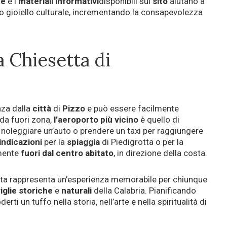
te
e i
materiali
informativi
disponibili sul
sito
aiutano a
o gioiello culturale, incrementando la consapevolezza
a Chiesetta di
nza dalla
città
di
Pizzo
e può essere facilmente
 da fuori zona,
l’aeroporto
più
vicino
è quello di
le noleggiare un’auto o prendere un taxi per raggiungere
indicazioni
per la
spiaggia
di Piedigrotta o per la
rmente
fuori dal centro abitato
, in direzione della costa.
otta rappresenta un’esperienza memorabile per chiunque
iglie
storiche
e
naturali
della Calabria. Pianificando
erti un tuffo nella storia, nell’arte e nella spiritualità di