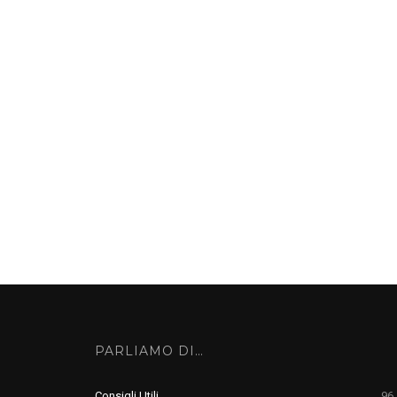
PARLIAMO DI…
Consigli Utili
96