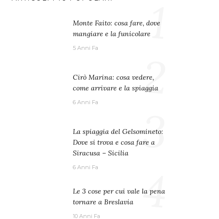
1
Monte Faito: cosa fare, dove
mangiare e la funicolare
5 Anni Fa
2
Cirò Marina: cosa vedere,
come arrivare e la spiaggia
6 Anni Fa
3
La spiaggia del Gelsomineto:
Dove si trova e cosa fare a
Siracusa – Sicilia
4
6 Anni Fa
Le 3 cose per cui vale la pena
tornare a Breslavia
10 Anni Fa