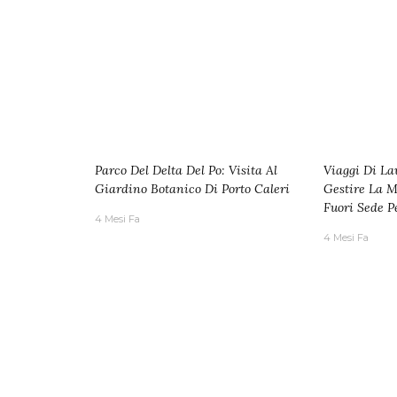
Parco Del Delta Del Po: Visita Al
Viaggi Di La
Giardino Botanico Di Porto Caleri
Gestire La M
Fuori Sede P
4 Mesi Fa
4 Mesi Fa