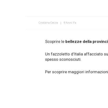
Cristiana Cecira
9 Anni Fa
Scoprire le
bellezze della provinci
Un fazzoletto d’Italia affacciato s
spesso sconosciuti.
Per scoprire maggiori informazioni