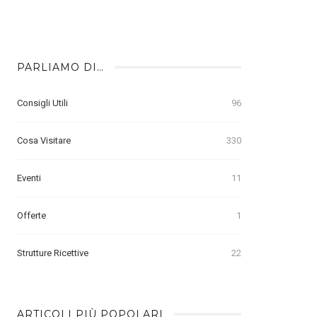
PARLIAMO DI…
Consigli Utili
96
Cosa Visitare
330
Eventi
11
Offerte
1
Strutture Ricettive
22
ARTICOLI PIÙ POPOLARI