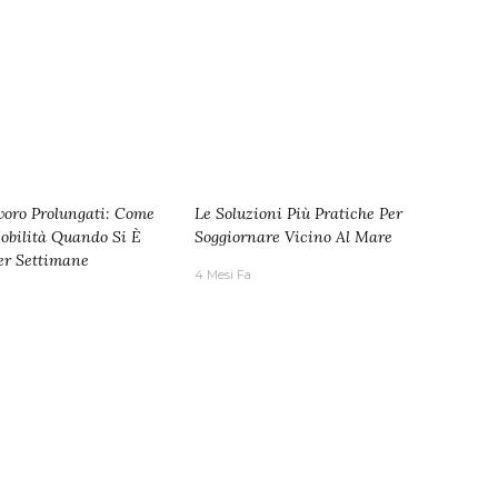
voro Prolungati: Come
Le Soluzioni Più Pratiche Per
obilità Quando Si È
Soggiornare Vicino Al Mare
er Settimane
4 Mesi Fa